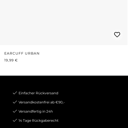
EARCUFF URBAN
REGULÄRER PREIS:
19,99 €
Einfacher Rückversand
Versandkostenfrei ab €90,-
Versandfertig in 24h
14 Tage Rückgaberecht