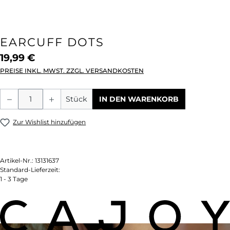
EARCUFF DOTS
19,99 €
PREISE INKL. MWST. ZZGL. VERSANDKOSTEN
Produkt Anzahl: Gib den gewünschten We
Stück
IN DEN WARENKORB
Zur Wishlist hinzufügen
Artikel-Nr.:
13131637
Standard-Lieferzeit:
1 - 3 Tage