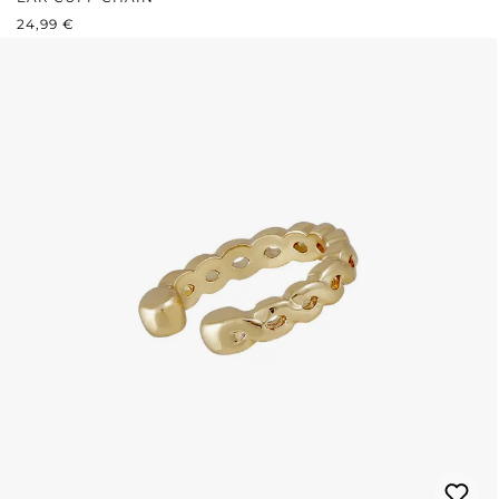
REGULÄRER PREIS:
24,99 €