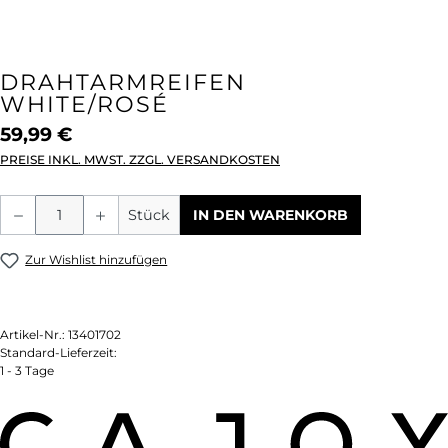
DRAHTARMREIFEN
WHITE/ROSÉ
59,99 €
PREISE INKL. MWST. ZZGL. VERSANDKOSTEN
Produkt Anzahl: Gib den gewünschten We
Stück
IN DEN WARENKORB
Zur Wishlist hinzufügen
Artikel-Nr.:
13401702
Standard-Lieferzeit:
1 - 3 Tage