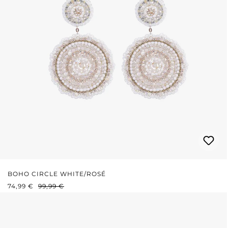
BOHO CIRCLE WHITE/ROSÉ
VERKAUFSPREIS:
REGULÄRER PREIS:
74,99 €
99,99 €