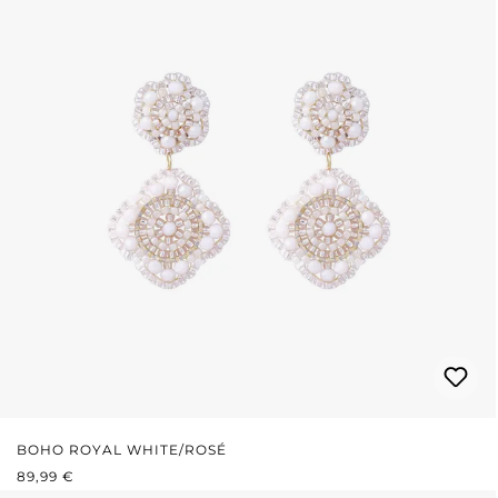
BOHO ROYAL WHITE/ROSÉ
REGULÄRER PREIS:
89,99 €