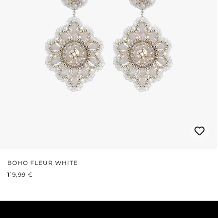
BOHO FLEUR WHITE
REGULÄRER PREIS:
119,99 €