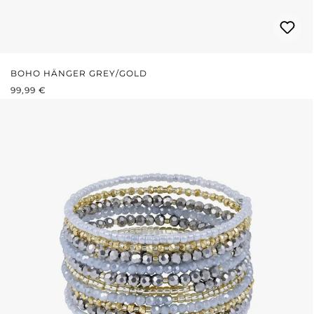
BOHO HÄNGER GREY/GOLD
REGULÄRER PREIS:
99,99 €