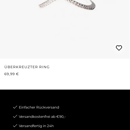
ÜBERKREUZTER RING
REGULÄRER PREIS:
69,99 €
Einfacher Rückversand
Versandkostenfrei ab €90,-
Versandfertig in 24h