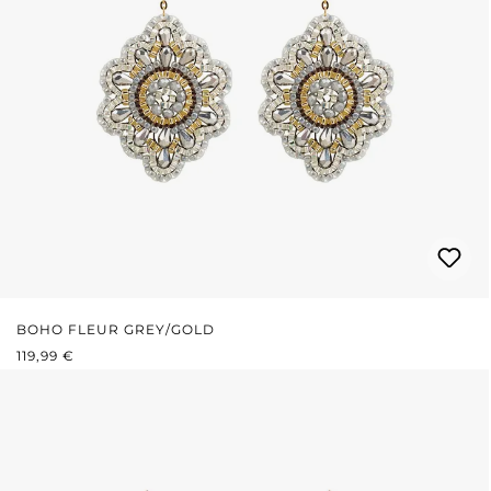
BOHO FLEUR GREY/GOLD
REGULÄRER PREIS:
119,99 €