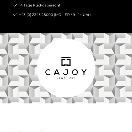
14 Tage Rückgaberecht
+43 (0) 2243 28000 (MO – FR / 9 – 14 Uhr)