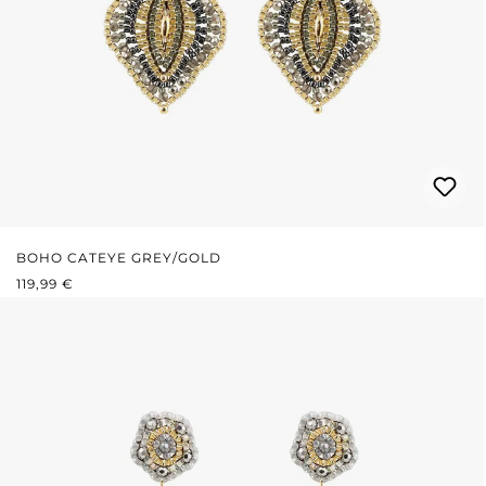
BOHO CATEYE GREY/GOLD
REGULÄRER PREIS:
119,99 €