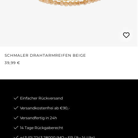
SCHMALER DRAHTARMREIFEN BEIGE
REGULÄRER PREIS:
39,99 €
Einfacher Rückversand
Versandkostenfrei ab €90,-
Versandfertig in 24h
14 Tage Rückgaberecht
+43 (0) 2243 28000 (MO – FR / 9 – 14 Uhr)