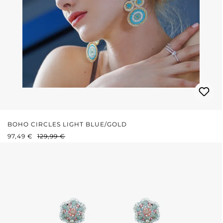
BOHO CIRCLES LIGHT BLUE/GOLD
VERKAUFSPREIS:
REGULÄRER PREIS:
97,49 €
129,99 €