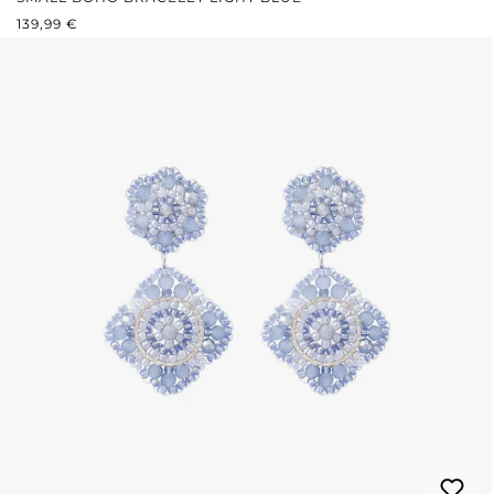
REGULÄRER PREIS:
139,99 €