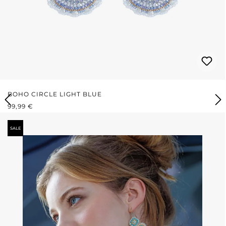
BOHO CIRCLE LIGHT BLUE
REGULÄRER PREIS:
99,99 €
SALE