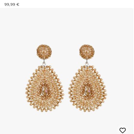
REGULÄRER PREIS:
99,99 €