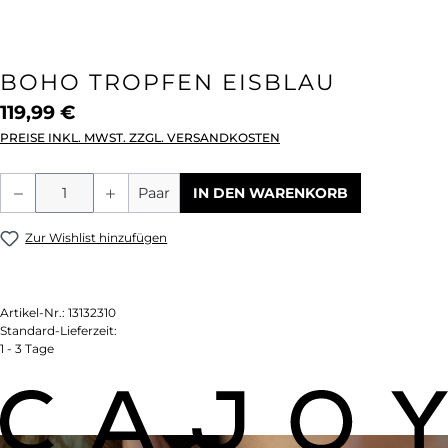
BOHO TROPFEN EISBLAU
119,99 €
PREISE INKL. MWST. ZZGL. VERSANDKOSTEN
Produkt Anzahl: Gib den gewünschten We
Paar
IN DEN WARENKORB
Zur Wishlist hinzufügen
Artikel-Nr.:
13132310
Standard-Lieferzeit:
1 - 3 Tage