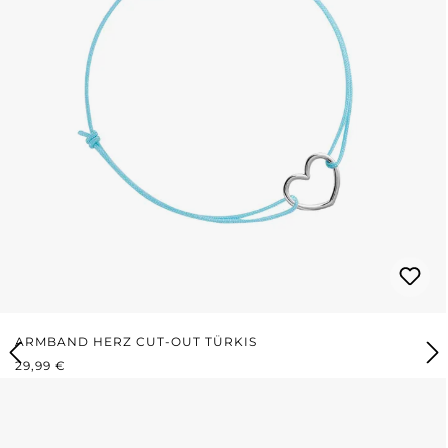
ARMBAND HERZ CUT-OUT TÜRKIS
REGULÄRER PREIS:
29,99 €