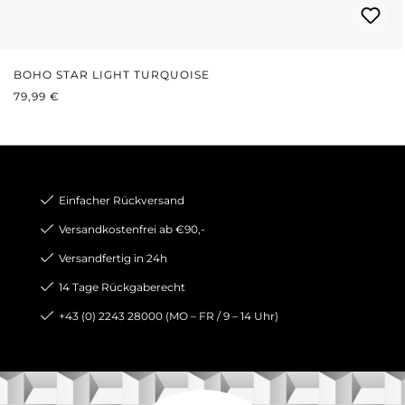
BOHO STAR LIGHT TURQUOISE
REGULÄRER PREIS:
79,99 €
Einfacher Rückversand
Versandkostenfrei ab €90,-
Versandfertig in 24h
14 Tage Rückgaberecht
+43 (0) 2243 28000 (MO – FR / 9 – 14 Uhr)