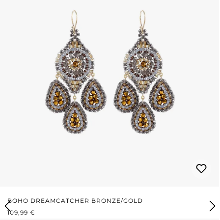
BOHO DREAMCATCHER BRONZE/GOLD
REGULÄRER PREIS:
109,99 €