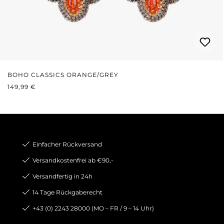
BOHO CLASSICS ORANGE/GREY
REGULÄRER PREIS:
149,99 €
Einfacher Rückversand
Versandkostenfrei ab €90,-
Versandfertig in 24h
14 Tage Rückgaberecht
+43 (0) 2243 28000 (MO – FR / 9 – 14 Uhr)