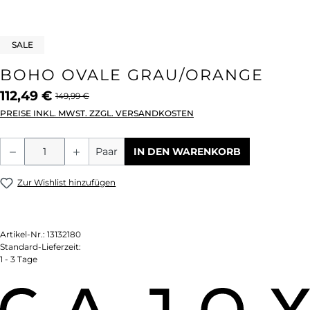
SALE
BOHO OVALE GRAU/ORANGE
112,49 €
149,99 €
PREISE INKL. MWST. ZZGL. VERSANDKOSTEN
Produkt Anzahl: Gib den gewünschten We
Paar
IN DEN WARENKORB
Zur Wishlist hinzufügen
Artikel-Nr.:
13132180
Standard-Lieferzeit:
1 - 3 Tage