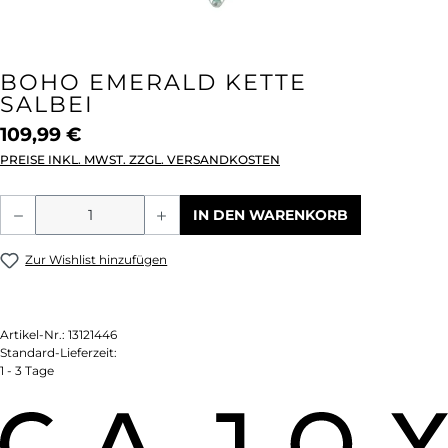
BOHO EMERALD KETTE
SALBEI
109,99 €
PREISE INKL. MWST. ZZGL. VERSANDKOSTEN
Produkt Anzahl: Gib den gewünschten We
IN DEN WARENKORB
Zur Wishlist hinzufügen
Artikel-Nr.:
13121446
Standard-Lieferzeit:
1 - 3 Tage