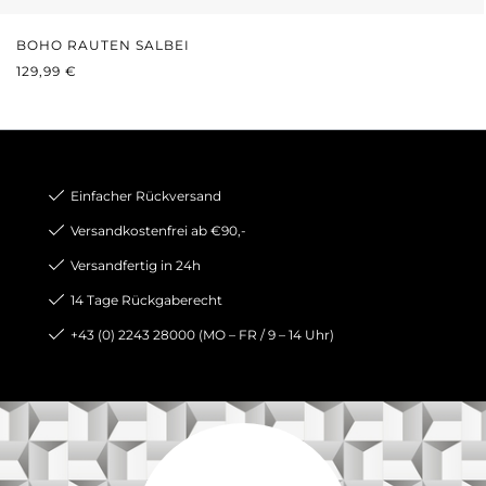
BOHO RAUTEN SALBEI
REGULÄRER PREIS:
129,99 €
Einfacher Rückversand
Versandkostenfrei ab €90,-
Versandfertig in 24h
14 Tage Rückgaberecht
+43 (0) 2243 28000 (MO – FR / 9 – 14 Uhr)