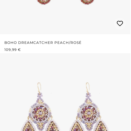
BOHO DREAMCATCHER PEACH/ROSÉ
REGULÄRER PREIS:
109,99 €