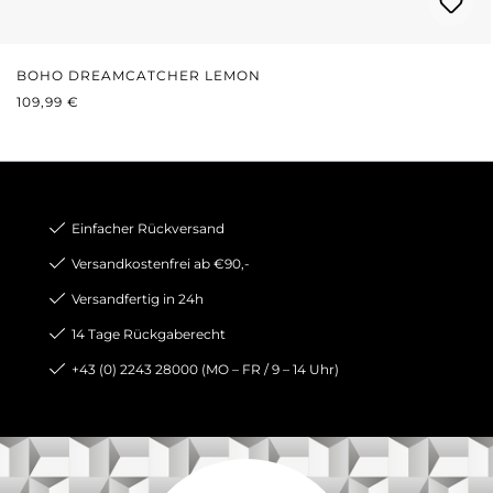
BOHO DREAMCATCHER LEMON
REGULÄRER PREIS:
109,99 €
Einfacher Rückversand
Versandkostenfrei ab €90,-
Versandfertig in 24h
14 Tage Rückgaberecht
+43 (0) 2243 28000 (MO – FR / 9 – 14 Uhr)