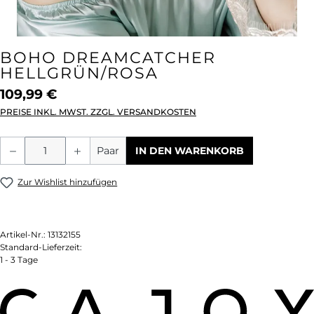
BOHO DREAMCATCHER
HELLGRÜN/ROSA
109,99 €
PREISE INKL. MWST. ZZGL. VERSANDKOSTEN
Produkt Anzahl: Gib den gewünschten We
Paar
IN DEN WARENKORB
Zur Wishlist hinzufügen
Artikel-Nr.:
13132155
Standard-Lieferzeit:
1 - 3 Tage