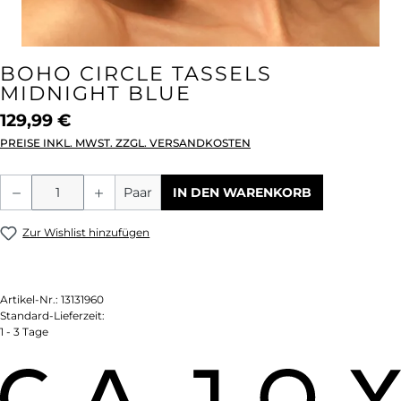
BOHO CIRCLE TASSELS
MIDNIGHT BLUE
129,99 €
PREISE INKL. MWST. ZZGL. VERSANDKOSTEN
Produkt Anzahl: Gib den gewünschten We
Paar
IN DEN WARENKORB
Zur Wishlist hinzufügen
Artikel-Nr.:
13131960
Standard-Lieferzeit:
1 - 3 Tage