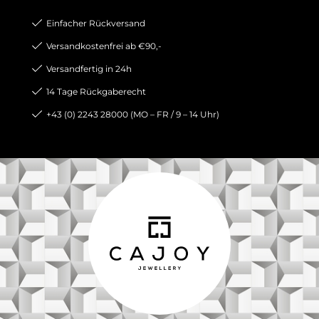
Einfacher Rückversand
Versandkostenfrei ab €90,-
Versandfertig in 24h
14 Tage Rückgaberecht
+43 (0) 2243 28000 (MO – FR / 9 – 14 Uhr)