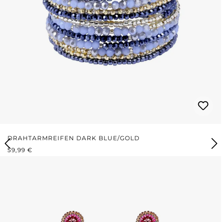
DRAHTARMREIFEN DARK BLUE/GOLD
REGULÄRER PREIS:
59,99 €