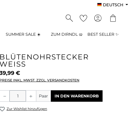
DEUTSCH
SUMMER SALE ☀️
ZUM DIRNDL 🥨
BEST SELLER ✨
BLÜTENOHRSTECKER
WEISS
39,99 €
PREISE INKL. MWST. ZZGL. VERSANDKOSTEN
Produkt Anzahl: Gib den gewünschten
Paar
IN DEN WARENKORB
Zur Wishlist hinzufügen