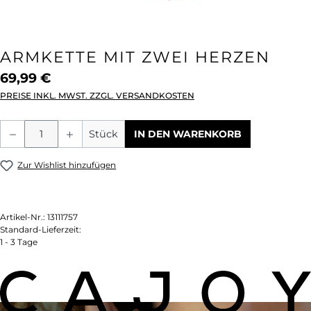
ARMKETTE MIT ZWEI HERZEN
69,99 €
PREISE INKL. MWST. ZZGL. VERSANDKOSTEN
Produkt Anzahl: Gib den gewünschten We
Stück
IN DEN WARENKORB
Zur Wishlist hinzufügen
Artikel-Nr.:
13111757
Standard-Lieferzeit:
1 - 3 Tage