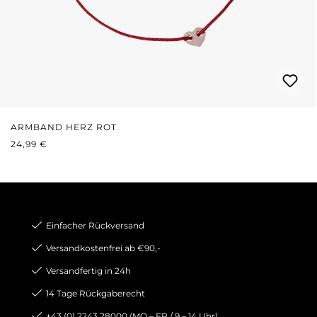
ARMBAND HERZ ROT
REGULÄRER PREIS:
24,99 €
Einfacher Rückversand
Versandkostenfrei ab €90,-
Versandfertig in 24h
14 Tage Rückgaberecht
+43 (0) 2243 28000 (MO – FR / 9 – 14 Uhr)