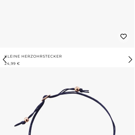
KLEINE HERZOHRSTECKER
REGULÄRER PREIS:
24,99 €