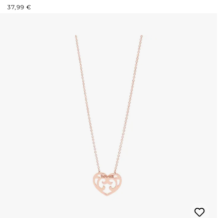
REGULÄRER PREIS:
37,99 €