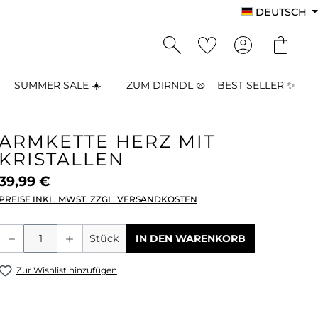
DEUTSCH
SUMMER SALE ☀️
ZUM DIRNDL 🥨
BEST SELLER ✨
ARMKETTE HERZ MIT
KRISTALLEN
39,99 €
PREISE INKL. MWST. ZZGL. VERSANDKOSTEN
Produkt Anzahl: Gib den gewünschten
Stück
IN DEN WARENKORB
Zur Wishlist hinzufügen