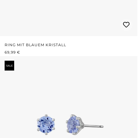
RING MIT BLAUEM KRISTALL
REGULÄRER PREIS:
69,99 €
SALE