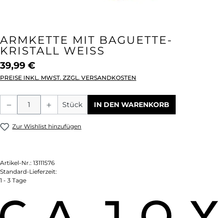
ARMKETTE MIT BAGUETTE-
KRISTALL WEISS
39,99 €
PREISE INKL. MWST. ZZGL. VERSANDKOSTEN
Produkt Anzahl: Gib den gewünschten We
Stück
IN DEN WARENKORB
Zur Wishlist hinzufügen
Artikel-Nr.:
13111576
Standard-Lieferzeit:
1 - 3 Tage