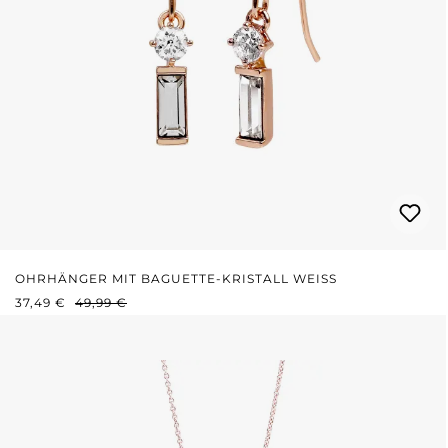
OHRHÄNGER MIT BAGUETTE-KRISTALL WEISS
VERKAUFSPREIS:
REGULÄRER PREIS:
37,49 €
49,99 €