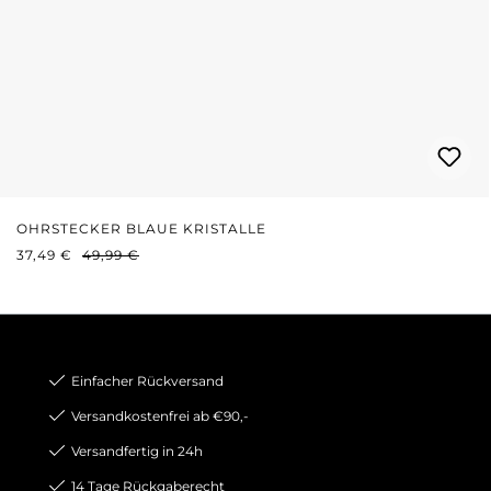
OHRSTECKER BLAUE KRISTALLE
VERKAUFSPREIS:
REGULÄRER PREIS:
37,49 €
49,99 €
Einfacher Rückversand
Versandkostenfrei ab €90,-
Versandfertig in 24h
14 Tage Rückgaberecht