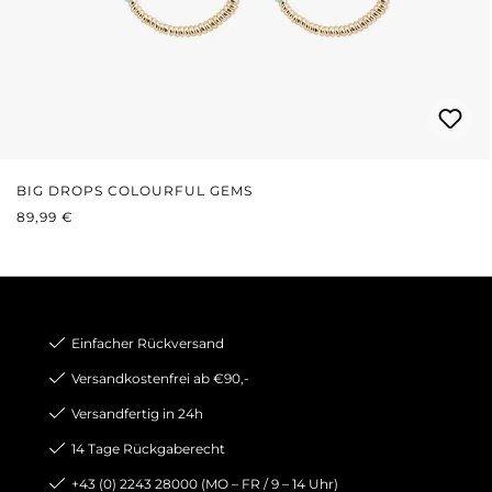
BIG DROPS COLOURFUL GEMS
REGULÄRER PREIS:
89,99 €
Einfacher Rückversand
Versandkostenfrei ab €90,-
Versandfertig in 24h
14 Tage Rückgaberecht
+43 (0) 2243 28000 (MO – FR / 9 – 14 Uhr)