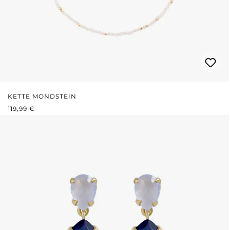
KETTE MONDSTEIN
REGULÄRER PREIS:
119,99 €