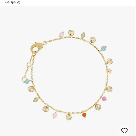
REGULÄRER PREIS:
49,99 €