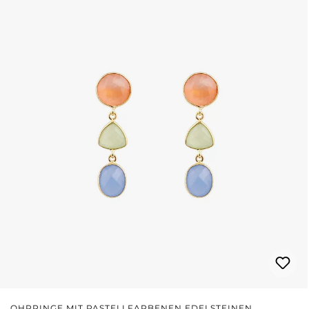
OHRRINGE MIT PASTELLFARBENEN EDELSTEINEN