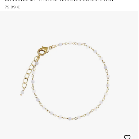
REGULÄRER PREIS:
79,99 €