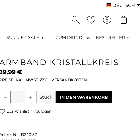
DEUTSCH
SUMMER SALE ☀️
ZUM DIRNDL 🥨
BEST SELLER ✨
ARMBAND KRISTALLKREIS
39,99 €
PREISE INKL. MWST. ZZGL. VERSANDKOSTEN
Produkt Anzahl: Gib den gewünschten
Stück
IN DEN WARENKORB
Zur Wishlist hinzufügen
Artikel-Nr.:
13240157