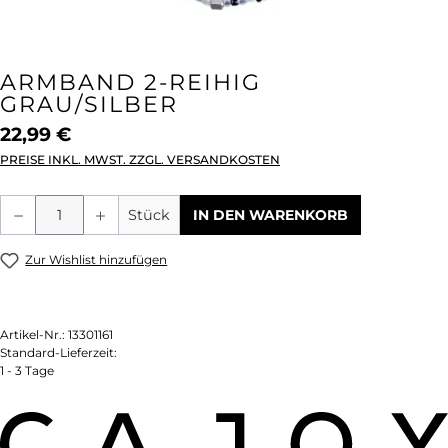
ARMBAND 2-REIHIG
GRAU/SILBER
22,99 €
PREISE INKL. MWST. ZZGL. VERSANDKOSTEN
Produkt Anzahl: Gib den gewünschten We
Stück
IN DEN WARENKORB
Zur Wishlist hinzufügen
Artikel-Nr.:
13301161
Standard-Lieferzeit:
1 - 3 Tage