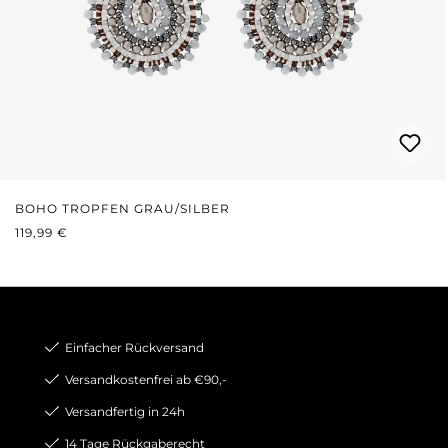
BOHO TROPFEN GRAU/SILBER
REGULÄRER PREIS:
119,99 €
Einfacher Rückversand
Versandkostenfrei ab €90,-
Versandfertig in 24h
14 Tage Rückgaberecht