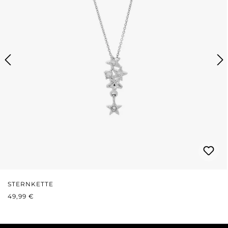
STERNKETTE
REGULÄRER PREIS:
49,99 €