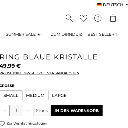
DEUTSCH
SUMMER SALE ☀️
ZUM DIRNDL 🥨
BEST SELLER ✨
RING BLAUE KRISTALLE
49,99 €
PREISE INKL. MWST. ZZGL. VERSANDKOSTEN
AUSWÄHLEN
GRÖSSE
SMALL
MEDIUM
LARGE
Produkt Anzahl: Gib den gewünschten
Stück
IN DEN WARENKORB
Zur Wishlist hinzufügen