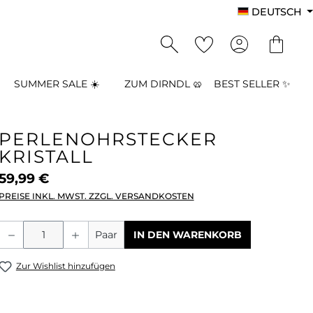
DEUTSCH
SUMMER SALE ☀️
ZUM DIRNDL 🥨
BEST SELLER ✨
PERLENOHRSTECKER
KRISTALL
59,99 €
PREISE INKL. MWST. ZZGL. VERSANDKOSTEN
Produkt Anzahl: Gib den gewünschten
Paar
IN DEN WARENKORB
Zur Wishlist hinzufügen