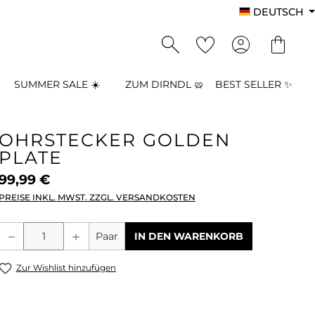
DEUTSCH
SUMMER SALE ☀️
ZUM DIRNDL 🥨
BEST SELLER ✨
OHRSTECKER GOLDEN
PLATE
99,99 €
PREISE INKL. MWST. ZZGL. VERSANDKOSTEN
Produkt Anzahl: Gib den gewünschten
Paar
IN DEN WARENKORB
Zur Wishlist hinzufügen