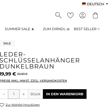
DEUTSCH
SUMMER SALE ☀️
ZUM DIRNDL 🥨
BEST SELLER ✨
SALE
LEDER-
SCHLÜSSELANHÄNGER
DUNKELBRAUN
19,99 €
39,99 €
PREISE INKL. MWST. ZZGL. VERSANDKOSTEN
Produkt Anzahl: Gib den gewünschten
Stück
IN DEN WARENKORB
Zur Wishlist hinzufügen