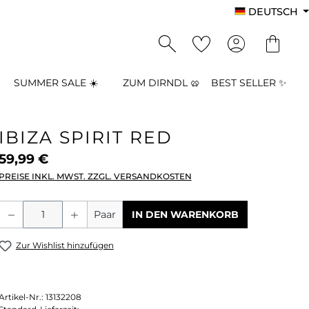
DEUTSCH
SUMMER SALE ☀️
ZUM DIRNDL 🥨
BEST SELLER ✨
IBIZA SPIRIT RED
59,99 €
PREISE INKL. MWST. ZZGL. VERSANDKOSTEN
Produkt Anzahl: Gib den gewünschten
Paar
IN DEN WARENKORB
Zur Wishlist hinzufügen
Artikel-Nr.:
13132208