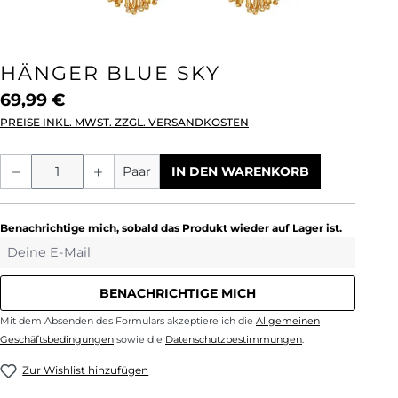
HÄNGER BLUE SKY
69,99 €
PREISE INKL. MWST. ZZGL. VERSANDKOSTEN
Produkt Anzahl: Gib den gewünschten We
Paar
IN DEN WARENKORB
Benachrichtige mich, sobald das Produkt wieder auf Lager ist.
Deine E-Mail
BENACHRICHTIGE MICH
Mit dem Absenden des Formulars akzeptiere ich die
Allgemeinen
Geschäftsbedingungen
sowie die
Datenschutzbestimmungen
.
Zur Wishlist hinzufügen