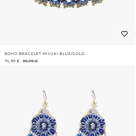
BOHO BRACELET MIYUKI BLUE/GOLD
VERKAUFSPREIS:
REGULÄRER PREIS:
74,99 €
99,99 €