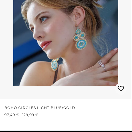
BOHO CIRCLES LIGHT BLUE/GOLD
VERKAUFSPREIS:
REGULÄRER PREIS:
97,49 €
129,99 €