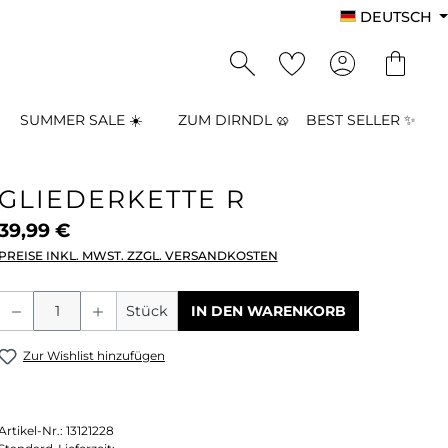
DEUTSCH
SUMMER SALE ☀️
ZUM DIRNDL 🥨
BEST SELLER ✨
GLIEDERKETTE R
39,99 €
PREISE INKL. MWST. ZZGL. VERSANDKOSTEN
Produkt Anzahl: Gib den gewünschten
Stück
IN DEN WARENKORB
Zur Wishlist hinzufügen
Artikel-Nr.:
13121228