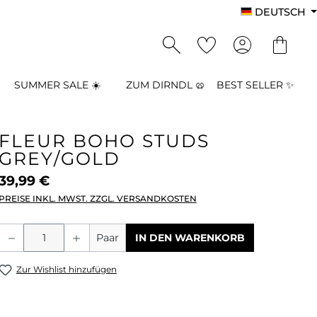
DEUTSCH
SUMMER SALE ☀️
ZUM DIRNDL 🥨
BEST SELLER ✨
FLEUR BOHO STUDS
GREY/GOLD
39,99 €
PREISE INKL. MWST. ZZGL. VERSANDKOSTEN
Produkt Anzahl: Gib den gewünschten
Paar
IN DEN WARENKORB
Zur Wishlist hinzufügen