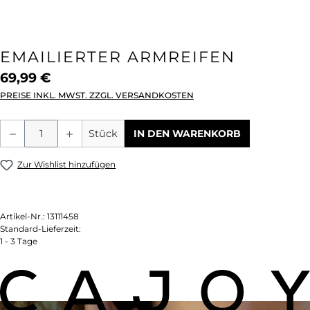
EMAILIERTER ARMREIFEN
69,99 €
PREISE INKL. MWST. ZZGL. VERSANDKOSTEN
Produkt Anzahl: Gib den gewünschten We
Stück
IN DEN WARENKORB
Zur Wishlist hinzufügen
Artikel-Nr.:
13111458
Standard-Lieferzeit:
1 - 3 Tage