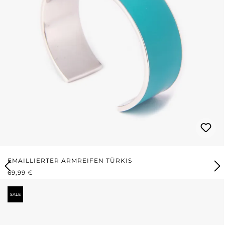
EMAILLIERTER ARMREIFEN TÜRKIS
REGULÄRER PREIS:
69,99 €
SALE