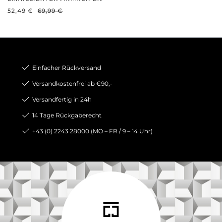
VERKAUFSPREIS:
REGULÄRER PREIS:
52,49 €
69,99 €
Einfacher Rückversand
Versandkostenfrei ab €90,-
Versandfertig in 24h
14 Tage Rückgaberecht
+43 (0) 2243 28000 (MO – FR / 9 – 14 Uhr)