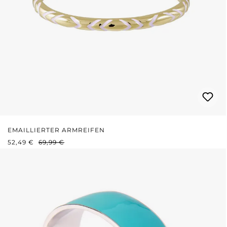
EMAILLIERTER ARMREIFEN
VERKAUFSPREIS:
REGULÄRER PREIS:
52,49 €
69,99 €