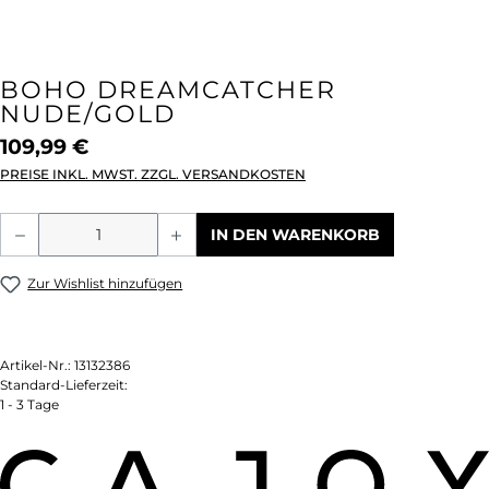
BOHO DREAMCATCHER
NUDE/GOLD
109,99 €
PREISE INKL. MWST. ZZGL. VERSANDKOSTEN
Produkt Anzahl: Gib den gewünschten We
IN DEN WARENKORB
Zur Wishlist hinzufügen
Artikel-Nr.:
13132386
Standard-Lieferzeit:
1 - 3 Tage