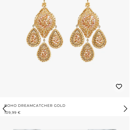
BOHO DREAMCATCHER GOLD
REGULÄRER PREIS:
109,99 €