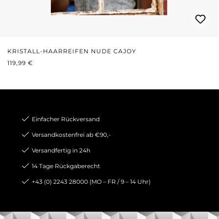
KRISTALL-HAARREIFEN NUDE CAJOY
REGULÄRER PREIS:
119,99 €
Einfacher Rückversand
Versandkostenfrei ab €90,-
Versandfertig in 24h
14 Tage Rückgaberecht
+43 (0) 2243 28000 (MO – FR / 9 – 14 Uhr)