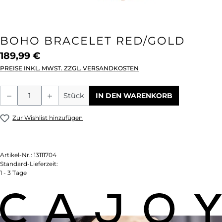
BOHO BRACELET RED/GOLD
189,99 €
PREISE INKL. MWST. ZZGL. VERSANDKOSTEN
Produkt Anzahl: Gib den gewünschten We
Stück
IN DEN WARENKORB
Zur Wishlist hinzufügen
Artikel-Nr.:
13111704
Standard-Lieferzeit:
1 - 3 Tage