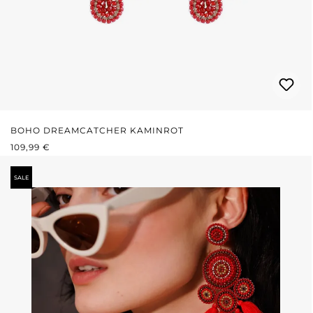
BOHO DREAMCATCHER KAMINROT
REGULÄRER PREIS:
109,99 €
SALE