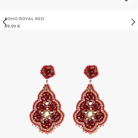
BOHO ROYAL RED
REGULÄRER PREIS:
89,99 €