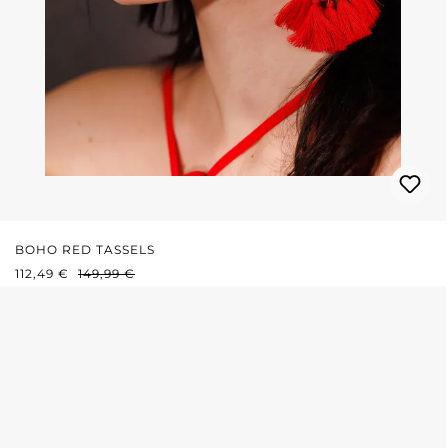
BOHO RED TASSELS
VERKAUFSPREIS:
REGULÄRER PREIS:
112,49 €
149,99 €