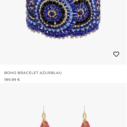
BOHO BRACELET AZURBLAU
REGULÄRER PREIS:
189,99 €