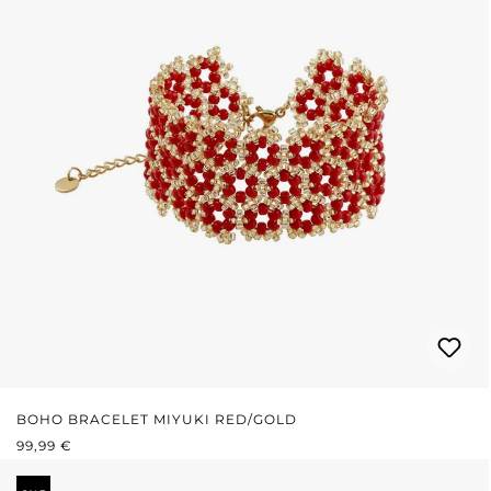
BOHO BRACELET MIYUKI RED/GOLD
REGULÄRER PREIS:
99,99 €