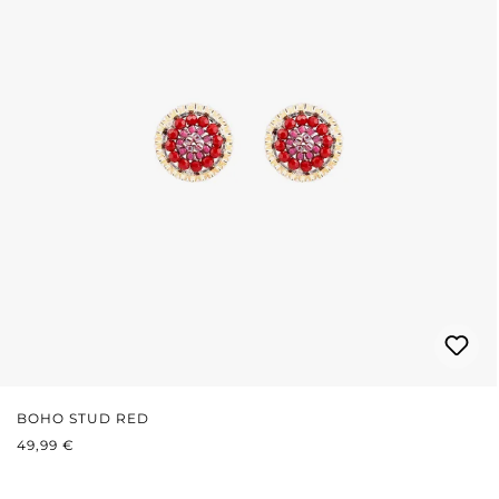
BOHO STUD RED
REGULÄRER PREIS:
49,99 €