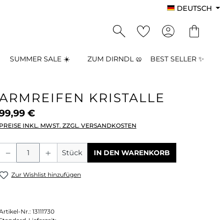
DEUTSCH
SUMMER SALE ☀️
ZUM DIRNDL 🥨
BEST SELLER ✨
ARMREIFEN KRISTALLE
99,99 €
PREISE INKL. MWST. ZZGL. VERSANDKOSTEN
Produkt Anzahl: Gib den gewünschten
Stück
IN DEN WARENKORB
Zur Wishlist hinzufügen
Artikel-Nr.:
13111730