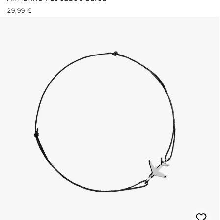
REGULÄRER PREIS:
29,99 €