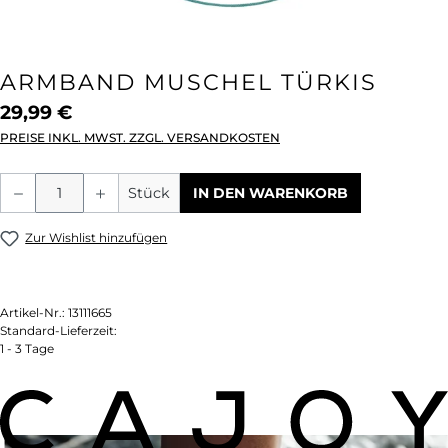
ARMBAND MUSCHEL TÜRKIS
29,99 €
PREISE INKL. MWST. ZZGL. VERSANDKOSTEN
Produkt Anzahl: Gib den gewünschten We
Stück
IN DEN WARENKORB
Zur Wishlist hinzufügen
Artikel-Nr.:
13111665
Standard-Lieferzeit:
1 - 3 Tage