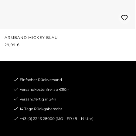
ARMBAND MICKEY BLAU
REGULÄRER PREIS:
29,99 €
Einfacher Rückversand
Versandkostenfrei ab €90,-
Versandfertig in 24h
14 Tage Rückgaberecht
+43 (0) 2243 28000 (MO – FR / 9 – 14 Uhr)