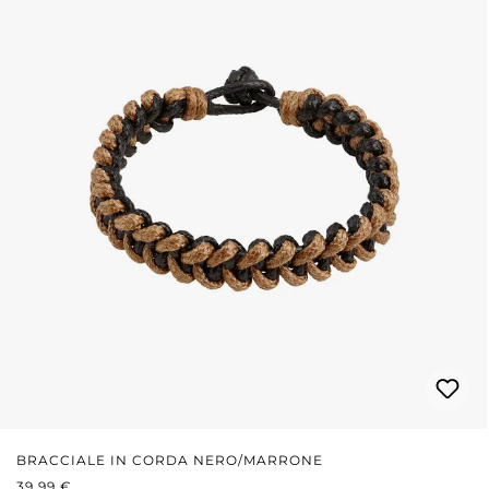
BRACCIALE IN CORDA NERO/MARRONE
PREZZO NORMALE:
39,99 €