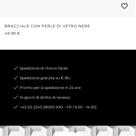
BRACCIALE CON PERLE DI VETRO NERE
PREZZO NORMALE:
49,99 €
Spedizione di ritorno facile
Spedizione gratuita su € 90,-
Pronto per la spedizione in 24 ore
14 giorni di diritto di recesso
+43 (0) 2243 28000 (MO - FR / 9.00 - 14.00)