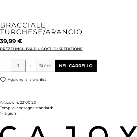
BRACCIALE
TURCHESE/ARANCIO
39,99 €
PREZZI INCL. IVA PIÙ COSTI DI SPEDIZIONE
Quantità del prodotto: inserisci la quant
Stück
NEL CARRELLO
Aggiungi alla wishlist
Articolo n:
23100120
Tempi di consegna standard:
1 - 3 giorni