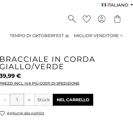
ITALIANO
TEMPO DI OKTOBERFEST 🥨
MIGLIOR VENDITORE ✨
BRACCIALE IN CORDA
GIALLO/VERDE
39,99 €
PREZZI INCL. IVA PIÙ COSTI DI SPEDIZIONE
Quantità del prodotto: inserisci la qu
Stück
NEL CARRELLO
Aggiungi alla wishlist