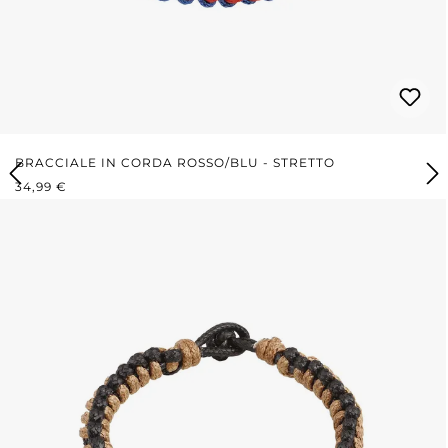
BRACCIALE IN CORDA ROSSO/BLU - STRETTO
PREZZO NORMALE:
34,99 €