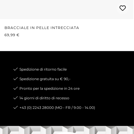
BRACCIALE IN PELLE INTRECCIATA
PREZZO NORMALE:
69,99 €
Spedizione di ritorno facile
Spedizione gratuita su € 90,-
Pronto per la spedizione in 24 ore
14 giorni di diritto di recesso
+43 (0) 2243 28000 (MO - FR / 9.00 - 14.00)