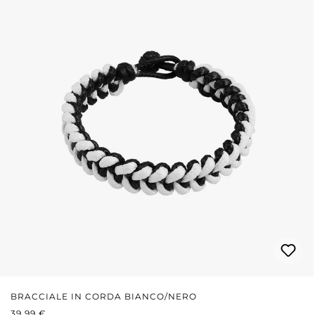
BRACCIALE IN CORDA BIANCO/NERO
PREZZO NORMALE:
39,99 €