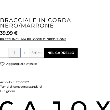
BRACCIALE IN CORDA
NERO/MARRONE
39,99 €
PREZZI INCL. IVA PIÙ COSTI DI SPEDIZIONE
Quantità del prodotto: inserisci la quant
Stück
NEL CARRELLO
Aggiungi alla wishlist
Articolo n:
23100102
Tempi di consegna standard:
1 - 3 giorni