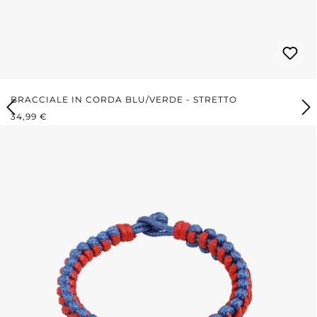
BRACCIALE IN CORDA BLU/VERDE - STRETTO
PREZZO NORMALE:
34,99 €