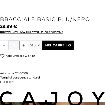
BRACCIALE BASIC BLU/NERO
29,99 €
PREZZI INCL. IVA PIÙ COSTI DI SPEDIZIONE
Quantità del prodotto: inserisci la quant
Stück
NEL CARRELLO
Aggiungi alla wishlist
Articolo n:
23100108
Tempi di consegna standard:
1 - 3 giorni