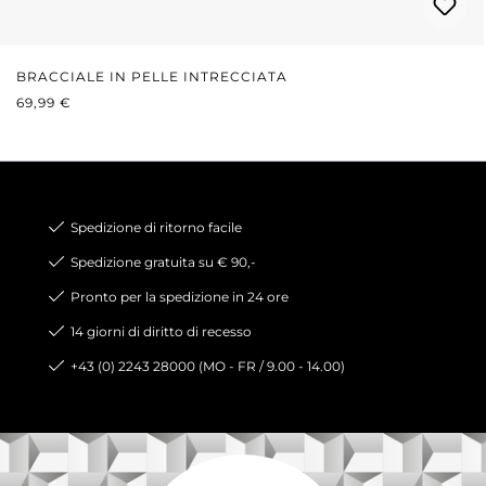
BRACCIALE IN PELLE INTRECCIATA
PREZZO NORMALE:
69,99 €
Spedizione di ritorno facile
Spedizione gratuita su € 90,-
Pronto per la spedizione in 24 ore
14 giorni di diritto di recesso
+43 (0) 2243 28000 (MO - FR / 9.00 - 14.00)