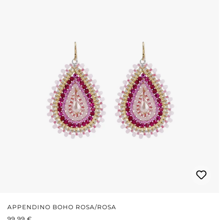
APPENDINO BOHO ROSA/ROSA
PREZZO NORMALE:
99,99 €