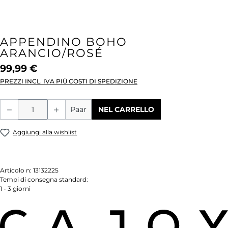
APPENDINO BOHO
ARANCIO/ROSÉ
99,99 €
PREZZI INCL. IVA PIÙ COSTI DI SPEDIZIONE
Quantità del prodotto: inserisci la quant
Paar
NEL CARRELLO
Aggiungi alla wishlist
Articolo n:
13132225
Tempi di consegna standard:
1 - 3 giorni