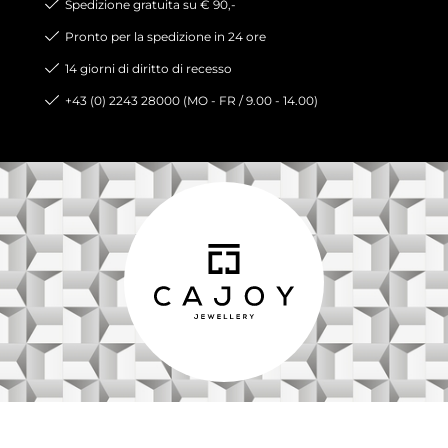
Spedizione gratuita su € 90,-
Pronto per la spedizione in 24 ore
14 giorni di diritto di recesso
+43 (0) 2243 28000 (MO - FR / 9.00 - 14.00)