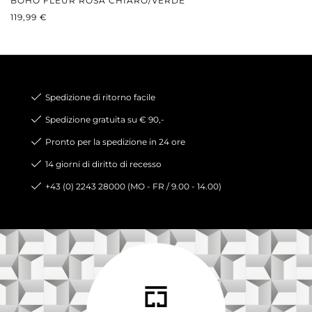
BOHO FLEUR ROSA CHIARO/VERDE
PREZZO NORMALE:
119,99 €
Spedizione di ritorno facile
Spedizione gratuita su € 90,-
Pronto per la spedizione in 24 ore
14 giorni di diritto di recesso
+43 (0) 2243 28000 (MO - FR / 9.00 - 14.00)