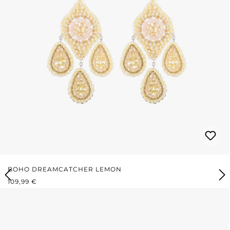
BOHO DREAMCATCHER LEMON
PREZZO NORMALE:
109,99 €