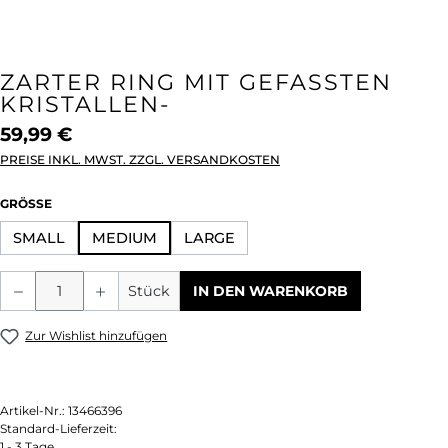
ZARTER RING MIT GEFASSTEN
KRISTALLEN-
59,99 €
PREISE INKL. MWST. ZZGL. VERSANDKOSTEN
AUSWÄHLEN
GRÖSSE
SMALL
MEDIUM
LARGE
Produkt Anzahl: Gib den gewünschten We
Stück
IN DEN WARENKORB
Zur Wishlist hinzufügen
Artikel-Nr.:
13466396
Standard-Lieferzeit:
1 - 3 Tage