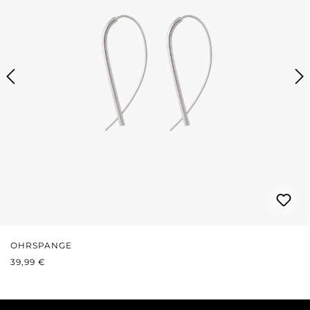
OHRSPANGE
REGULÄRER PREIS:
39,99 €