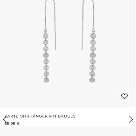
ZARTE OHRHÄNGER MIT BADGES
REGULÄRER PREIS:
69,99 €