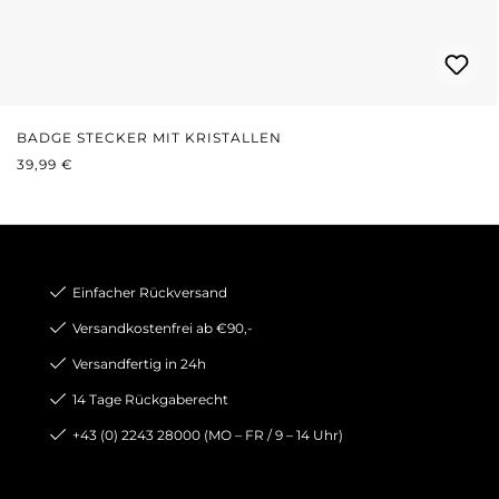
BADGE STECKER MIT KRISTALLEN
REGULÄRER PREIS:
39,99 €
Einfacher Rückversand
Versandkostenfrei ab €90,-
Versandfertig in 24h
14 Tage Rückgaberecht
+43 (0) 2243 28000 (MO – FR / 9 – 14 Uhr)