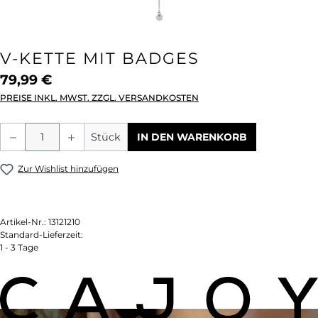
V-KETTE MIT BADGES
79,99 €
PREISE INKL. MWST. ZZGL. VERSANDKOSTEN
Produkt Anzahl: Gib den gewünschten We
Stück
IN DEN WARENKORB
Zur Wishlist hinzufügen
Artikel-Nr.:
13121210
Standard-Lieferzeit:
1 - 3 Tage