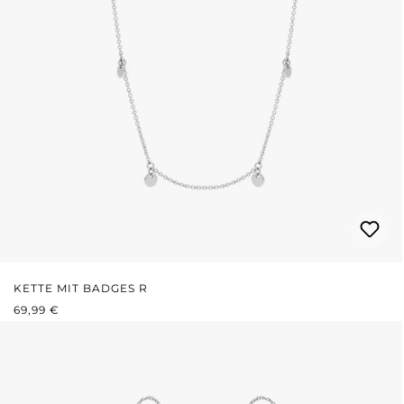
KETTE MIT BADGES R
REGULÄRER PREIS:
69,99 €