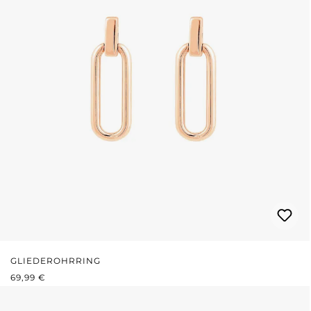
GLIEDEROHRRING
REGULÄRER PREIS:
69,99 €