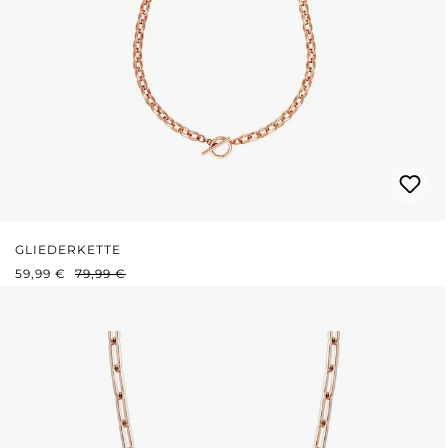
GLIEDERKETTE
VERKAUFSPREIS:
REGULÄRER PREIS:
59,99 €
79,99 €