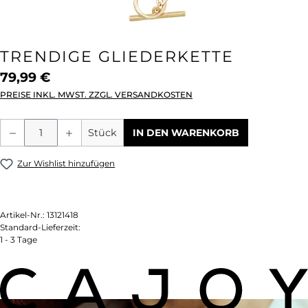
TRENDIGE GLIEDERKETTE
79,99 €
PREISE INKL. MWST. ZZGL. VERSANDKOSTEN
Produkt Anzahl: Gib den gewünschten We
Stück
IN DEN WARENKORB
Zur Wishlist hinzufügen
Artikel-Nr.:
13121418
Standard-Lieferzeit:
1 - 3 Tage