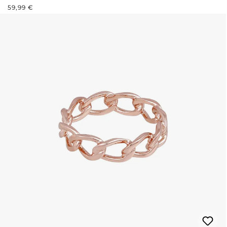
REGULÄRER PREIS:
59,99 €