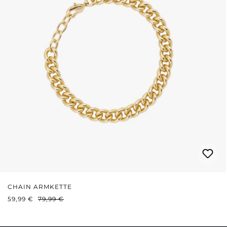
CHAIN ARMKETTE
VERKAUFSPREIS:
REGULÄRER PREIS:
59,99 €
79,99 €