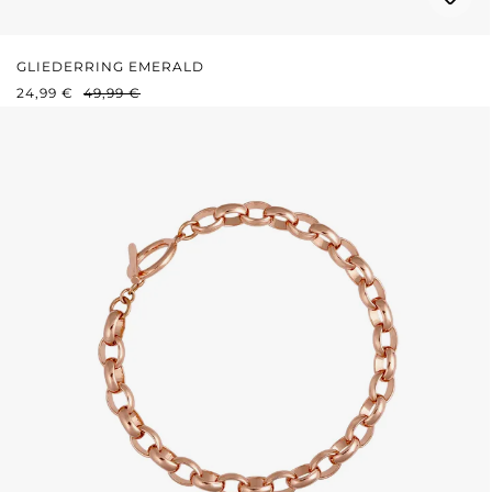
GLIEDERRING EMERALD
VERKAUFSPREIS:
REGULÄRER PREIS:
24,99 €
49,99 €