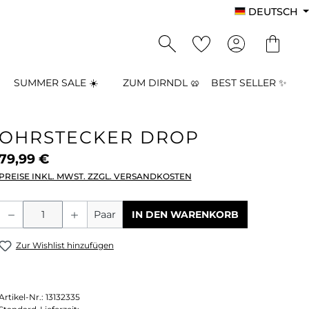
DEUTSCH
SUMMER SALE ☀️
ZUM DIRNDL 🥨
BEST SELLER ✨
OHRSTECKER DROP
79,99 €
PREISE INKL. MWST. ZZGL. VERSANDKOSTEN
Produkt Anzahl: Gib den gewünschten
Paar
IN DEN WARENKORB
Zur Wishlist hinzufügen
Artikel-Nr.:
13132335