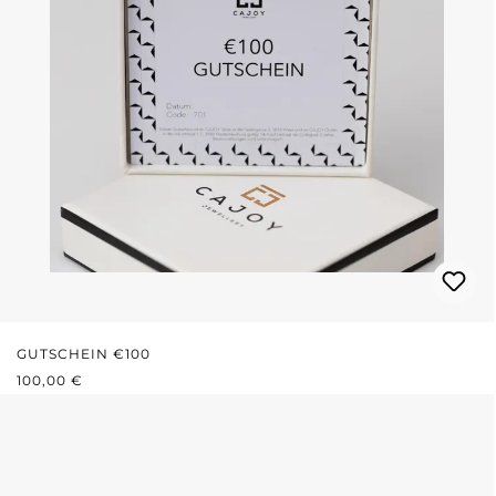
GUTSCHEIN €100
REGULÄRER PREIS:
100,00 €