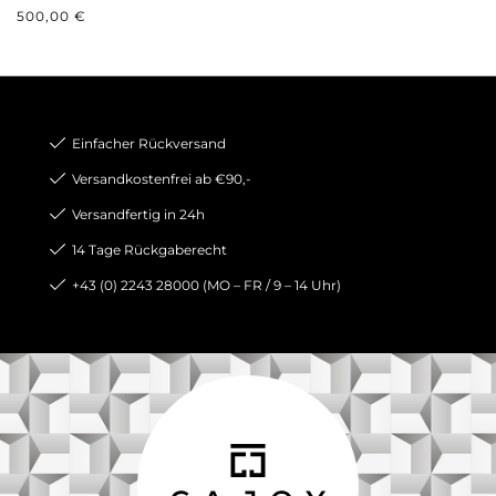
REGULÄRER PREIS:
500,00 €
Einfacher Rückversand
Versandkostenfrei ab €90,-
Versandfertig in 24h
14 Tage Rückgaberecht
+43 (0) 2243 28000 (MO – FR / 9 – 14 Uhr)