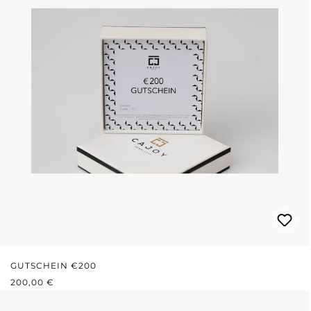
GUTSCHEIN €200
REGULÄRER PREIS:
200,00 €