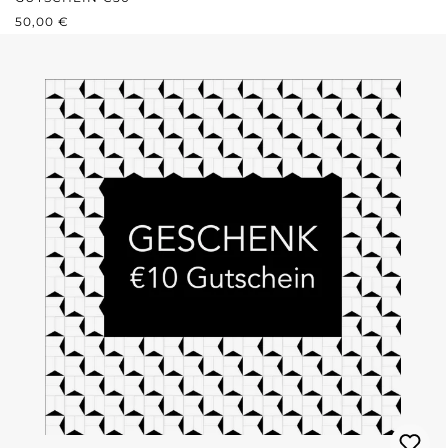
REGULÄRER PREIS:
50,00 €