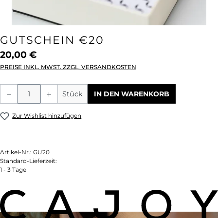
GUTSCHEIN €20
20,00 €
PREISE INKL. MWST. ZZGL. VERSANDKOSTEN
Produkt Anzahl: Gib den gewünschten We
Stück
IN DEN WARENKORB
Zur Wishlist hinzufügen
Artikel-Nr.:
GU20
Standard-Lieferzeit:
1 - 3 Tage