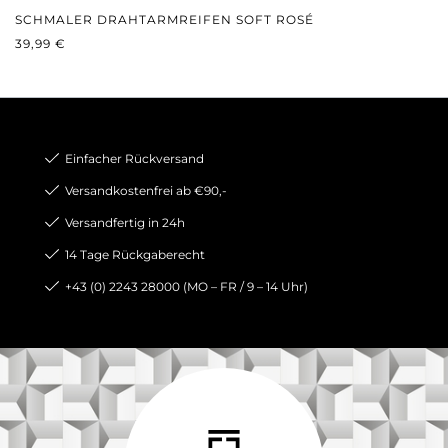
SCHMALER DRAHTARMREIFEN SOFT ROSÉ
REGULÄRER PREIS:
39,99 €
Einfacher Rückversand
Versandkostenfrei ab €90,-
Versandfertig in 24h
14 Tage Rückgaberecht
+43 (0) 2243 28000 (MO – FR / 9 – 14 Uhr)