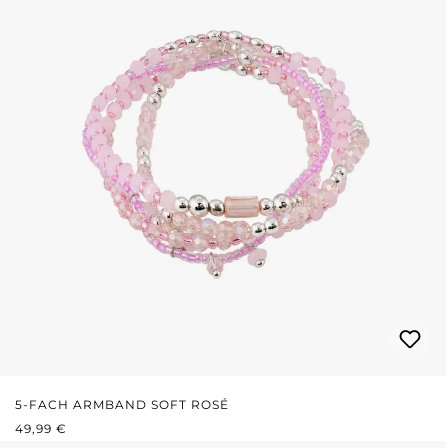
5-FACH ARMBAND SOFT ROSÉ
REGULÄRER PREIS:
49,99 €