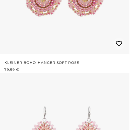
KLEINER BOHO-HÄNGER SOFT ROSÉ
REGULÄRER PREIS:
79,99 €