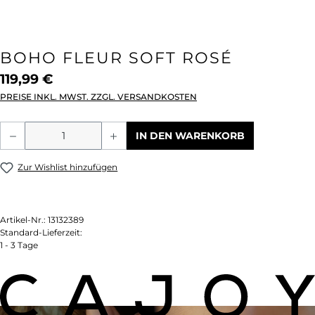
BOHO FLEUR SOFT ROSÉ
119,99 €
PREISE INKL. MWST. ZZGL. VERSANDKOSTEN
Produkt Anzahl: Gib den gewünschten We
IN DEN WARENKORB
Zur Wishlist hinzufügen
Artikel-Nr.:
13132389
Standard-Lieferzeit:
1 - 3 Tage