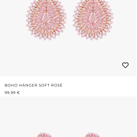
BOHO HÄNGER SOFT ROSÉ
REGULÄRER PREIS:
99,99 €