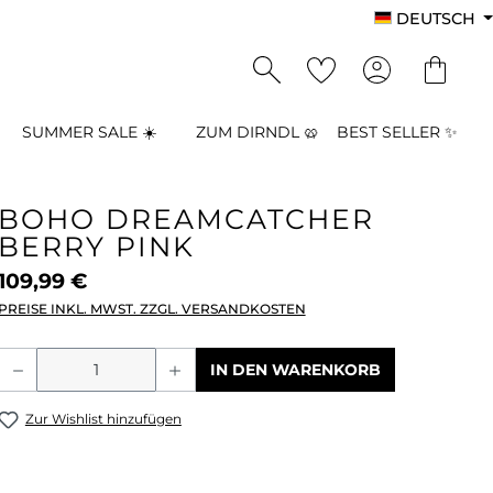
DEUTSCH
SUMMER SALE ☀️
ZUM DIRNDL 🥨
BEST SELLER ✨
BOHO DREAMCATCHER
BERRY PINK
109,99 €
PREISE INKL. MWST. ZZGL. VERSANDKOSTEN
Produkt Anzahl: Gib den gewünschten
IN DEN WARENKORB
Zur Wishlist hinzufügen