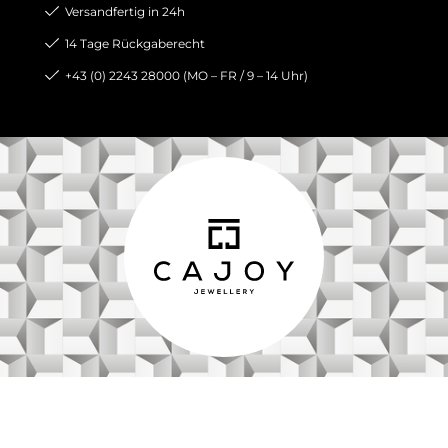
Versandfertig in 24h
14 Tage Rückgaberecht
+43 (0) 2243 28000 (MO – FR / 9 – 14 Uhr)