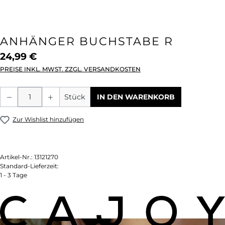
ANHÄNGER BUCHSTABE R
24,99 €
PREISE INKL. MWST. ZZGL. VERSANDKOSTEN
Produkt Anzahl: Gib den gewünschten We
Stück
IN DEN WARENKORB
Zur Wishlist hinzufügen
Artikel-Nr.:
13121270
Standard-Lieferzeit:
1 - 3 Tage