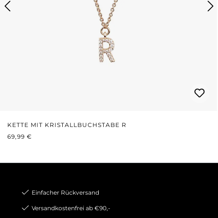
KETTE MIT KRISTALLBUCHSTABE R
REGULÄRER PREIS:
69,99 €
Einfacher Rückversand
Versandkostenfrei ab €90,-