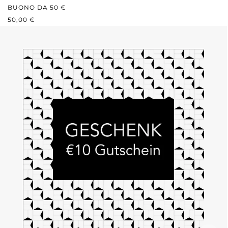
BUONO DA 50 €
PREZZO NORMALE:
50,00 €