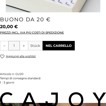
BUONO DA 20 €
20,00 €
PREZZI INCL. IVA PIÙ COSTI DI SPEDIZIONE
Quantità del prodotto: inserisci la quant
Stück
NEL CARRELLO
Aggiungi alla wishlist
Articolo n:
GU20
Tempi di consegna standard:
1 - 3 giorni