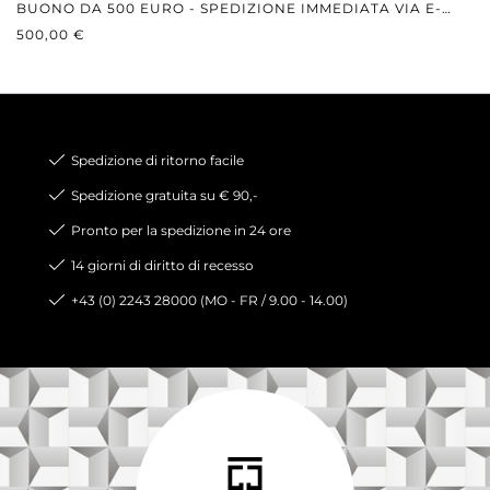
BUONO DA 500 EURO - SPEDIZIONE IMMEDIATA VIA E-
PREZZO NORMALE:
MAIL
500,00 €
Spedizione di ritorno facile
Spedizione gratuita su € 90,-
Pronto per la spedizione in 24 ore
14 giorni di diritto di recesso
+43 (0) 2243 28000 (MO - FR / 9.00 - 14.00)