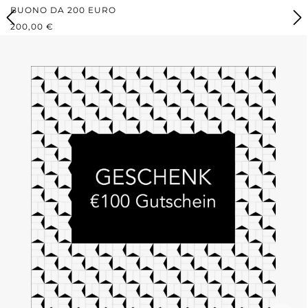
BUONO DA 200 EURO
PREZZO NORMALE:
200,00 €