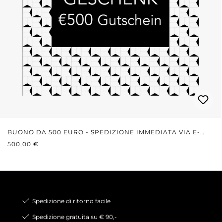
BUONO DA 500 EURO - SPEDIZIONE IMMEDIATA VIA E-
PREZZO NORMALE:
MAIL
500,00 €
Spedizione di ritorno facile
Spedizione gratuita su € 90,-