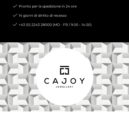
Pronto per la spedizione in 24 ore
14 giorni di diritto di recesso
+43 (0) 2243 28000 (MO - FR / 9.00 - 14.00)