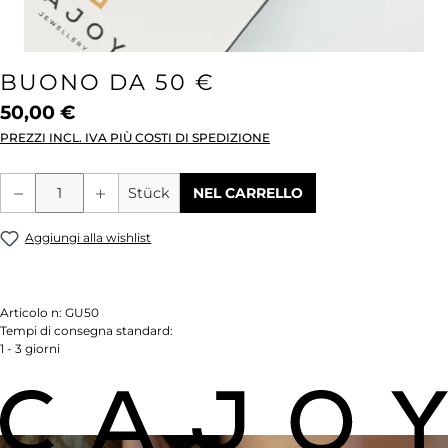
BUONO DA 50 €
50,00 €
PREZZI INCL. IVA PIÙ COSTI DI SPEDIZIONE
Quantità del prodotto: inserisci la quant
Stück
NEL CARRELLO
Aggiungi alla wishlist
Articolo n:
GU50
Tempi di consegna standard:
1 - 3 giorni