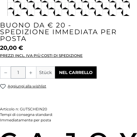
BUONO DA € 20 -
SPEDIZIONE IMMEDIATA PER
POSTA
20,00 €
PREZZI INCL. IVA PIÙ COSTI DI SPEDIZIONE
Quantità del prodotto: inserisci la quant
Stück
NEL CARRELLO
Aggiungi alla wishlist
Articolo n:
GUTSCHEIN20
Tempi di consegna standard:
Immediatamente per posta