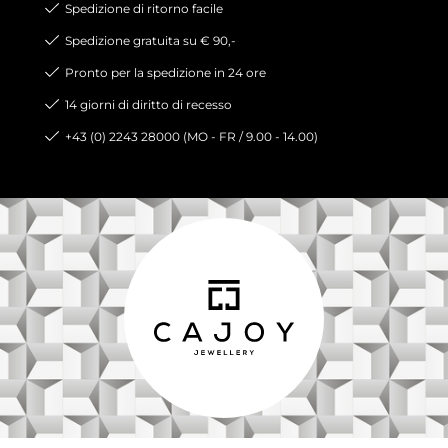
Spedizione di ritorno facile
Spedizione gratuita su € 90,-
Pronto per la spedizione in 24 ore
14 giorni di diritto di recesso
+43 (0) 2243 28000 (MO - FR / 9.00 - 14.00)