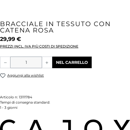
BRACCIALE IN TESSUTO CON
CATENA ROSA
29,99 €
PREZZI INCL. IVA PIÙ COSTI DI SPEDIZIONE
Quantità del prodotto: inserisci la quant
NEL CARRELLO
Aggiungi alla wishlist
Articolo n:
13111784
Tempi di consegna standard:
1 - 3 giorni