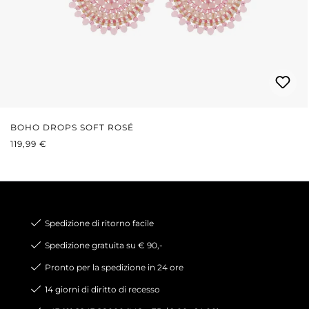
BOHO DROPS SOFT ROSÉ
PREZZO NORMALE:
119,99 €
Spedizione di ritorno facile
Spedizione gratuita su € 90,-
Pronto per la spedizione in 24 ore
14 giorni di diritto di recesso