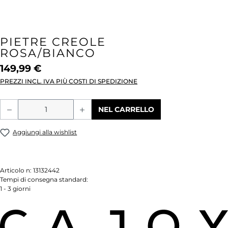
PIETRE CREOLE
ROSA/BIANCO
149,99 €
PREZZI INCL. IVA PIÙ COSTI DI SPEDIZIONE
Quantità del prodotto: inserisci la quant
NEL CARRELLO
Aggiungi alla wishlist
Articolo n:
13132442
Tempi di consegna standard:
1 - 3 giorni