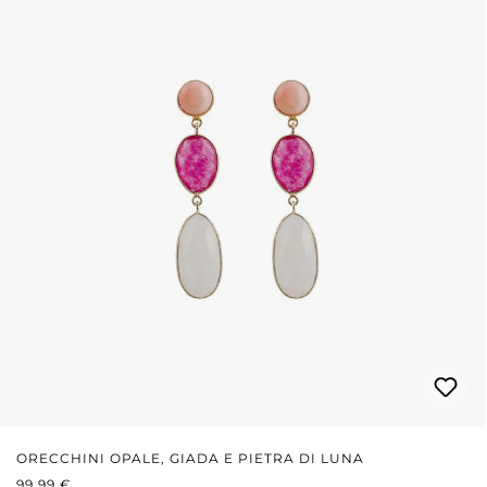
ORECCHINI OPALE, GIADA E PIETRA DI LUNA
PREZZO NORMALE:
99,99 €