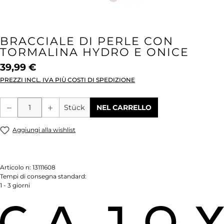
BRACCIALE DI PERLE CON
TORMALINA HYDRO E ONICE
39,99 €
PREZZI INCL. IVA PIÙ COSTI DI SPEDIZIONE
Quantità del prodotto: inserisci la quant
Stück
NEL CARRELLO
Aggiungi alla wishlist
Articolo n:
13111608
Tempi di consegna standard:
1 - 3 giorni